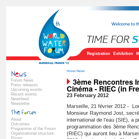
Registration
Exhibition
M
Home
»
News
3ème Rencontres In
Forum News
Press releases
Cinéma - RIEC (in Fr
Upcoming events
Recent events
23 February 2012
Newsfeed
Newsletter
Marseille, 21 février 2012 - Lo
Monsieur Raymond Jost, secrét
About
international de l'eau (SIE), a
Outcomes
programmation des 3ème Renco
Programme of the Forum
(RIEC) qui auront lieu à Marsei
Organisational structure
Prizes