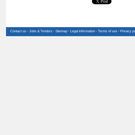
Contact us
-
Jobs & Tenders
-
Sitemap
-
Legal information
-
Terms of use
-
Privacy po