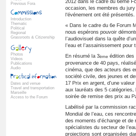
2012 dans le cadre du 6ème Fo
Previous Fora
occasion, les membres du jury 
l'événement ont été présentés.
Introduction
Thematic
« Dans le cadre du 6e Forum Mo
Political
nous espérons pouvoir démontre
Regional
Grassroots & Citizenship
l’audiovisuel dans la quête d’u
l’eau et l’assainissement pour 
Photos
En résumé la 3
édition des 
ème
Videos
provenance de 40 pays, réalisé
Publications
Audio
cinéma, que des acteurs des en
société civile, des jeunes et d
17 Prix en argent, d’une valeur
Dates and venue
Travel and transportation
aux lauréats des 5 catégories, 
Marseille
soirée de remise des prix au P
Access to the Forum
Labélisé par la commission rac
Mondial de l’eau, ces rencontr
des moments d’échange et de re
spécialistes du secteur de l’ea
projections sont organisées da