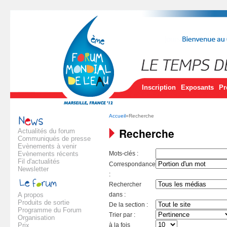
Inscription
Exposants
Pr
Accueil
»Recherche
Recherche
Actualités du forum
Communiqués de presse
Evènements à venir
Evènements récents
Mots-clés :
Fil d'actualités
Correspondance
Newsletter
:
Rechercher
A propos
dans :
Produits de sortie
De la section :
Programme du Forum
Trier par :
Organisation
Prix
à la fois