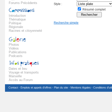
Forums Précédents
Style :
Résumé complet
Introduction
Thématique
Recherche simple
Politique
Régionale
Racines et citoyenneté
Photos
Vidéos
Publications
Podcasts
Dates et lieu
Voyage et transports
Marseille
Accès au Forum
Contact
-
Emplois et appels d'offres
-
Plan du site
-
Mentions légales
-
Conditions d'uti